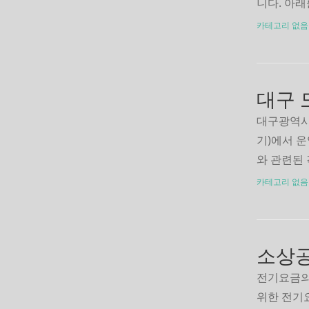
니다. 아
되는 복지
카테고리 없음
리지역 센
대구 
대구광역시
기)에서 
와 관련된
과 요금조
카테고리 없음
부, 청구서
택하시면 
스신청 바
소상공
전기요금의
위한 전기