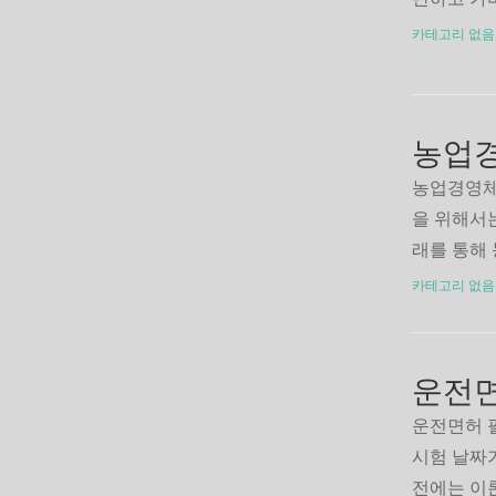
다. 이 
카테고리 없음
게 편집할
로드해 사
로드포토스
농업
농업경영체
을 위해서는
래를 통해 
택과 추가
카테고리 없음
인해 보세
청 바로가
운전면
운전면허 
시험 날짜
전에는 이