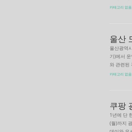
이 효과적
카테고리 없음
것만으로도
허 필기시
다. 1·2
울산 
기
울산광역시
기)에서 
와 관련된
과 요금조회
카테고리 없음
청구서 조
시면 됩니
청 바로가
쿠팡 
1년에 단 
(월)까지
데이와 유사