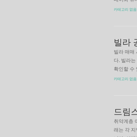
도 있으니
카테고리 없음
군제 바로
빌라 매매
다. 빌라는
확인할 수
해 빌라 
카테고리 없음
조회 바로
드림스
취약계층 
래는 각 