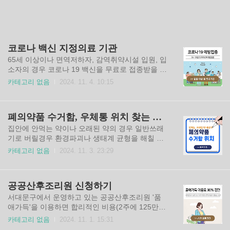
코로나 백신 지정의료 기관
65세 이상이나 면역저하자, 감역취약시설 입원, 입
소자의 경우 코로나 19 백신을 무료로 접종받을 수
있습니다. 아래를 통해 코로나19 예방접종 대상 및
카테고리 없음
2024. 11. 4. 10:15
전국의 지정의료기관을 아래를 통해 찾아보세
요. 접종 대상 확인하기지정 의료기관 찾기코로나
19 백신 무료 접종 안내
폐의약품 수거함, 우체통 위치 찾는 방법
집안에 안먹는 약이나 오래된 약의 경우 일반쓰래
기로 버릴경우 환경파괴나 생태계 균형을 해칠 수
있습니다. 폐의약품의 경우 버리기 곤란할때가 있
카테고리 없음
2024. 11. 3. 23:29
는데요, 가까운 폐의약품 수거함이나, 우체통, 약국
이나 병원을 통해 버릴 수 있습니다. 아래를 통해
폐의약품 수거함과 우체통위치를 확인해 보세
공공산후조리원 신청하기
요. 🔽내 주변 폐약품 수거함, 우체통 위치를 찾아
보세요.생각보다 가까운 곳에 있습니다.🔽폐약품
서대문구에서 운영하고 있는 공공산후조리원 '품
수거함 위치 찾기우체통 위치 찾기
애가득'을 이용하면 합리적인 비용(2주에 125만원,
*25년 1월부터는 25만원)으로 산후 관리를 받으실
카테고리 없음
2024. 11. 1. 15:31
수 있습니다. 다만, 경쟁률이 높은 편이고, 3개월