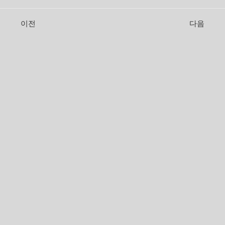
전 산모모집 공지 및 추첨을 통해 진행되기 때문에
우선순위 여부를 잘 보시고 서둘러 신청해보세
이전
다음
요. 🔽서두르세요! 미리 신청하셔야 출산일에 맞춰
입소가 가능합니다.🔽모집 공고 바로가기