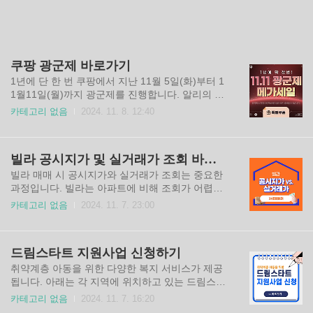
쿠팡 광군제 바로가기
1년에 단 한 번 쿠팡에서 지난 11월 5일(화)부터 1
1월11일(월)까지 광군제를 진행합니다. 알리의 광
군제와 블랙프라이데이와 유사하며, 품목에 따라
카테고리 없음
2024. 11. 8. 12:40
최대 70%까지 할인되는 물건도 있으니 이번기회
를 통해 구매하시면 좋을 듯 싶습니다. 광군제 바로
가기행사 쿠폰 받기쿠팡 바로가기
빌라 공시지가 및 실거래가 조회 바로가기
빌라 매매 시 공시지가와 실거래가 조회는 중요한
과정입니다. 빌라는 아파트에 비해 조회가 어렵지
만, 최근에는 이를 확인할 수 있는 방법이 마련되었
카테고리 없음
2024. 11. 7. 23:00
습니다. 아래 바로가기를 통해 빌라 공시지가와 실
거래가 조회를 해보세요. 등기부등본 조회 바로가
기공시지가 바로가기실거래가 바로가기
드림스타트 지원사업 신청하기
취약계층 아동을 위한 다양한 복지 서비스가 제공
됩니다. 아래는 각 지역에 위치하고 있는 드림스타
트 센터 바로가기 입니다. 아래를 통해 관내 드림스
카테고리 없음
2024. 11. 7. 16:20
타트 센터를 찾아보시고 지원되는 복지서비스 내