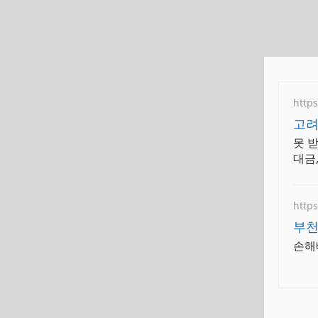
https
고려
담
못 
대금
조사
http
부천
손해